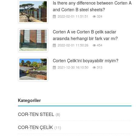
Is there any difference between Corten A
and Corten B steel sheets?
2022-02-01 11:51:51
324
Corten A ve Corten B çelik saclar
arasında herhangi bir fark var mı?
2022-02-01 11:50:26
454
Corten Çelik'ini boyayabilir miyim?
2021-12-30 16:10:50
313
Kategoriler
COR-TEN STEEL
(8)
COR-TEN ÇELİK
(11)