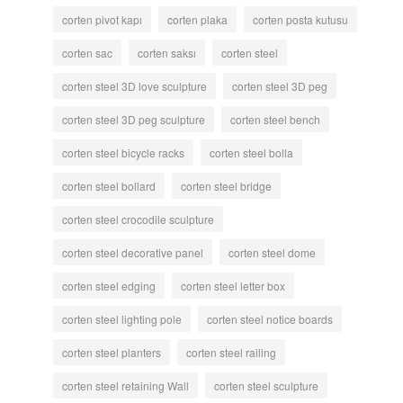
corten pivot kapı
corten plaka
corten posta kutusu
corten sac
corten saksı
corten steel
corten steel 3D love sculpture
corten steel 3D peg
corten steel 3D peg sculpture
corten steel bench
corten steel bicycle racks
corten steel bolla
corten steel bollard
corten steel bridge
corten steel crocodile sculpture
corten steel decorative panel
corten steel dome
corten steel edging
corten steel letter box
corten steel lighting pole
corten steel notice boards
corten steel planters
corten steel railing
corten steel retaining Wall
corten steel sculpture