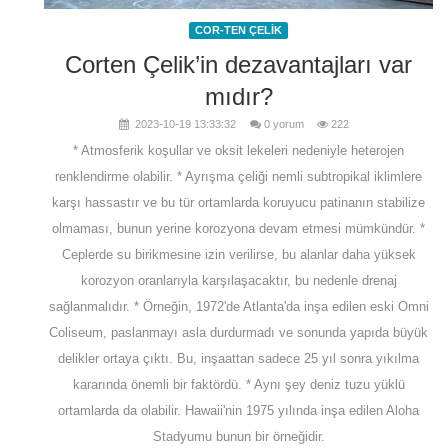
COR-TEN ÇELİK
Corten Çelik’in dezavantajları var
mıdır?
2023-10-19 13:33:32
0 yorum
222
* Atmosferik koşullar ve oksit lekeleri nedeniyle heterojen
renklendirme olabilir. * Ayrışma çeliği nemli subtropikal iklimlere
karşı hassastır ve bu tür ortamlarda koruyucu patinanın stabilize
olmaması, bunun yerine korozyona devam etmesi mümkündür. *
Ceplerde su birikmesine izin verilirse, bu alanlar daha yüksek
korozyon oranlarıyla karşılaşacaktır, bu nedenle drenaj
sağlanmalıdır. * Örneğin, 1972'de Atlanta'da inşa edilen eski Omni
Coliseum, paslanmayı asla durdurmadı ve sonunda yapıda büyük
delikler ortaya çıktı. Bu, inşaattan sadece 25 yıl sonra yıkılma
kararında önemli bir faktördü. * Aynı şey deniz tuzu yüklü
ortamlarda da olabilir. Hawaii'nin 1975 yılında inşa edilen Aloha
Stadyumu bunun bir örneğidir.