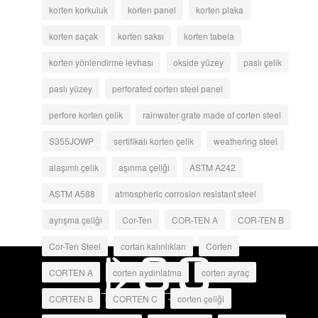
korten korkuluk
korten panel
korten plaka
korten saçak
korten saksı
korten tabela
korten yönlendirme levhası
okside yüzey
paslı çelik
paslı yüzey
perforated corten steel panel
perfore korten çelik
rainwater grate made of corten steel
S355JOWP
sertifikalı korten çelik
weathering steel
alaşımlı çelik
aşınma çeliği
ASTM A242
ASTM A588
atmospheric corrosion resistant steel
ayrışma çeliği
Cor-Ten
COR-TEN A
COR-TEN B
Cor-Ten Steel
cortan kalınlıkları
Corten
CORTEN A
corten aydınlatma
corten ayraç
CORTEN B
CORTEN C
corten çeliği