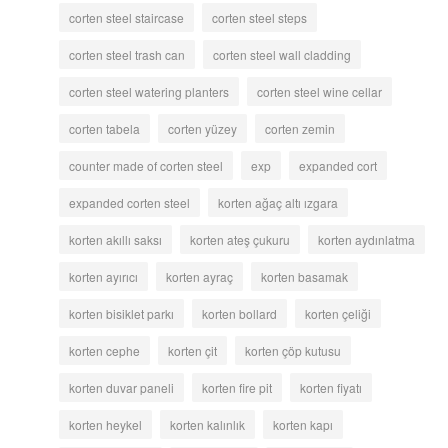
corten steel staircase
corten steel steps
corten steel trash can
corten steel wall cladding
corten steel watering planters
corten steel wine cellar
corten tabela
corten yüzey
corten zemin
counter made of corten steel
exp
expanded cort
expanded corten steel
korten ağaç altı ızgara
korten akıllı saksı
korten ateş çukuru
korten aydınlatma
korten ayırıcı
korten ayraç
korten basamak
korten bisiklet parkı
korten bollard
korten çeliği
korten cephe
korten çit
korten çöp kutusu
korten duvar paneli
korten fire pit
korten fiyatı
korten heykel
korten kalınlık
korten kapı