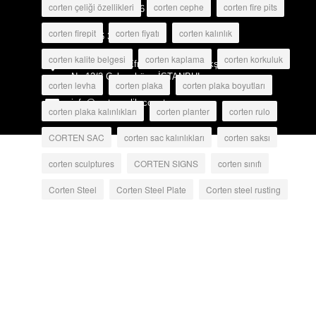
corten çeliği özellikleri
corten cephe
corten fire pits
+90 216 519 5216
corten firepit
corten fiyatı
corten kalınlık
+90 216 325 2058
corten kalite belgesi
corten kaplama
corten korkuluk
Merkez Mah. Efnan Sok. Aydın Ekşi İş Merkezi
No:12/2 Çekmeköy - İSTANBUL
corten levha
corten plaka
corten plaka boyutları
info@cortencelik.com.tr
corten plaka kalınlıkları
corten planter
corten rulo
CORTEN SAC
corten sac kalınlıkları
corten saksı
corten sculptures
CORTEN SIGNS
corten sınıfı
Corten Steel
Corten Steel Plate
Corten steel rusting
Corten Steel Sheet
corten street furniture
corten tabela
corten taleba
coten plaka
korozyona dayanıklı çelik
Korten
okside yüzey
paslı çelik
paslı sac
rusty steel
S355J0WP
S355J2WP
Steel