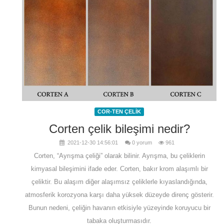
COR-TEN ÇELİK
Corten çelik bileşimi nedir?
2021-12-30 14:56:01
0 yorum
961
Corten, “Ayrışma çeliği” olarak bilinir. Ayrışma, bu çeliklerin
kimyasal bileşimini ifade eder. Corten, bakır krom alaşımlı bir
çeliktir. Bu alaşım diğer alaşımsız çeliklerle kıyaslandığında,
atmosferik korozyona karşı daha yüksek düzeyde direnç gösterir.
Bunun nedeni, çeliğin havanın etkisiyle yüzeyinde koruyucu bir
tabaka oluşturmasıdır.