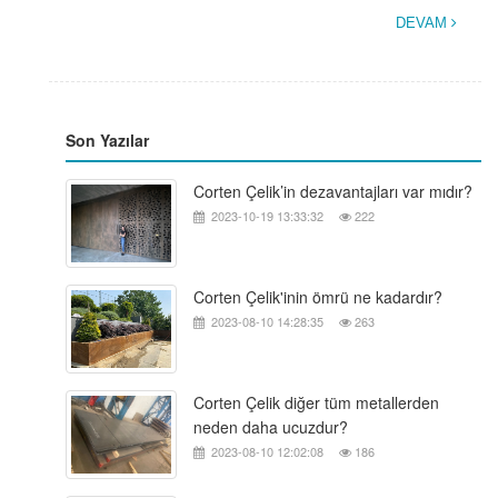
DEVAM
Son Yazılar
Corten Çelik’in dezavantajları var mıdır?
2023-10-19 13:33:32
222
Corten Çelik'inin ömrü ne kadardır?
2023-08-10 14:28:35
263
Corten Çelik diğer tüm metallerden
neden daha ucuzdur?
2023-08-10 12:02:08
186