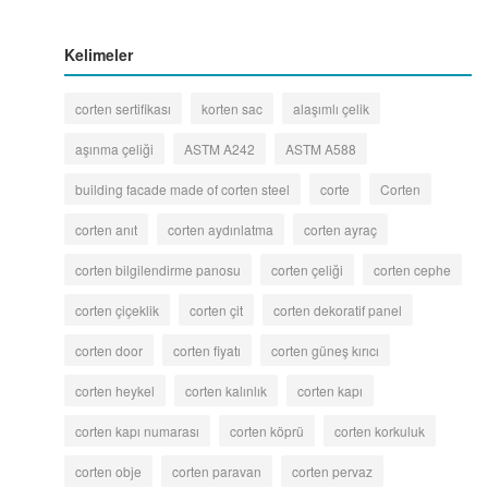
Kelimeler
corten sertifikası
korten sac
alaşımlı çelik
aşınma çeliği
ASTM A242
ASTM A588
building facade made of corten steel
corte
Corten
corten anıt
corten aydınlatma
corten ayraç
corten bilgilendirme panosu
corten çeliği
corten cephe
corten çiçeklik
corten çit
corten dekoratif panel
corten door
corten fiyatı
corten güneş kırıcı
corten heykel
corten kalınlık
corten kapı
corten kapı numarası
corten köprü
corten korkuluk
corten obje
corten paravan
corten pervaz