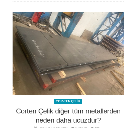
COR-TEN ÇELİK
Corten Çelik diğer tüm metallerden
neden daha ucuzdur?
2023-08-10 12:02:08
0 yorum
186