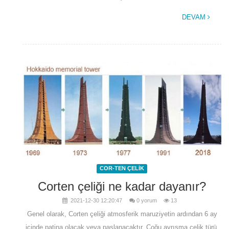
DEVAM
COR-TEN ÇELİK
Corten çeliği ne kadar dayanır?
2021-12-30 12:20:47
0 yorum
13
Genel olarak, Corten çeliği atmosferik maruziyetin ardından 6 ay
içinde patina olacak veya paslanacaktır. Çoğu ayrışma çelik türü,